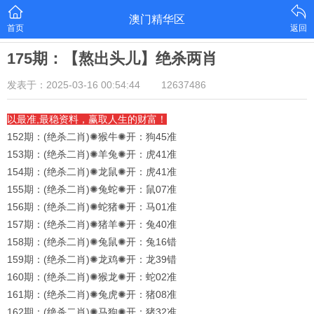
澳门精华区
首页
返回
175期：【熬出头儿】绝杀两肖
发表于：2025-03-16 00:54:44
12637486
以最准,最稳资料，赢取人生的财富！
152期：(绝杀二肖)✺猴牛✺开：狗45准
153期：(绝杀二肖)✺羊兔✺开：虎41准
154期：(绝杀二肖)✺龙鼠✺开：虎41准
155期：(绝杀二肖)✺兔蛇✺开：鼠07准
156期：(绝杀二肖)✺蛇猪✺开：马01准
157期：(绝杀二肖)✺猪羊✺开：兔40准
158期：(绝杀二肖)✺兔鼠✺开：兔16错
159期：(绝杀二肖)✺龙鸡✺开：龙39错
160期：(绝杀二肖)✺猴龙✺开：蛇02准
161期：(绝杀二肖)✺兔虎✺开：猪08准
162期：(绝杀二肖)✺马狗✺开：猪32准