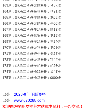
163期：(绝杀二肖)✺龙蛇✺开：马37准
164期：(绝杀二肖)✺兔猪✺开：狗21准
165期：(绝杀二肖)✺羊鼠✺开：龙03准
166期：(绝杀二肖)✺龙蛇✺开：牛06准
167期：(绝杀二肖)✺牛鸡✺开：鼠19准
168期：(绝杀二肖)✺鼠猴✺开：龙15准
169期：(绝杀二肖)✺羊鸡✺开：羊24错
170期：(绝杀二肖)✺龙狗✺开：龙03错
171期：(绝杀二肖)✺虎牛✺开：兔28准
172期：(绝杀二肖)✺龙马✺开：猪44准
173期：(绝杀二肖)✺羊蛇✺开：蛇26错
174期：(绝杀二肖)✺兔鸡✺开：虎41准
175期：(绝杀二肖)✺兔马✺开：0000准
出处：
2023澳门正版资料
出处：
www.670288.com
欢迎向您的朋友推荐本站或本资料，一起交流！