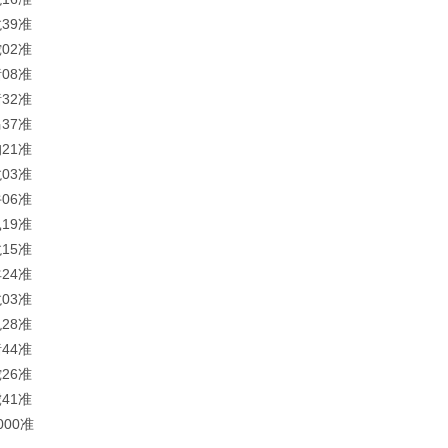
39准
02准
08准
32准
37准
21准
03准
06准
19准
15准
24准
03准
28准
44准
26准
41准
000准