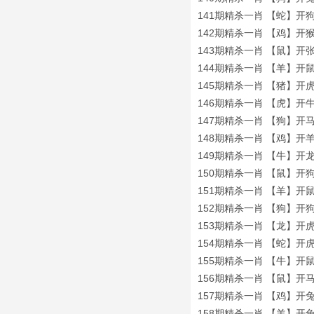
141期精杀一肖 【蛇】开狗
142期精杀一肖 【鸡】开猴
143期精杀一肖 【鼠】开张
144期精杀一肖 【羊】开鼠
145期精杀一肖 【猪】开虎
146期精杀一肖 【虎】开牛
147期精杀一肖 【狗】开马
148期精杀一肖 【鸡】开羊
149期精杀一肖 【牛】开龙
150期精杀一肖 【鼠】开狗
151期精杀一肖 【羊】开鼠
152期精杀一肖 【狗】开狗
153期精杀一肖 【龙】开虎
154期精杀一肖 【蛇】开虎
155期精杀一肖 【牛】开鼠
156期精杀一肖 【鼠】开马
157期精杀一肖 【鸡】开兔
158期精杀一肖 【羊】开兔