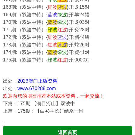
168期:（双波中特）{
红
波
蓝
波
}开:龙15对
169期:（双波中特）{
蓝
波
绿
波
}开:羊24错
170期:（双波中特）{
蓝
波
绿
波
}开:龙03对
171期:（双波中特）{
绿
波
红
波
}开:兔28对
172期:（双波中特）{
红
波
蓝
波
}开:猪44错
173期:（双波中特）{
红
波
蓝
波
}开:蛇26对
174期:（双波中特）{
蓝
波
绿
波
}开:虎41对
175期:（双波中特）{
绿
波
红
波
}开:0000对
出处：
2023澳门正版资料
出处：
www.670288.com
欢迎向您的朋友推荐本站或本资料，一起交流！
下篇：175期:【满目河山】双波中
上篇：175期：【白衫学长】绝杀一肖
返回首页