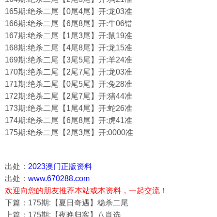
165期:绝杀二尾【0尾4尾】开:龙03准
166期:绝杀二尾【6尾8尾】开:牛06错
167期:绝杀二尾【1尾3尾】开:鼠19准
168期:绝杀二尾【4尾8尾】开:龙15准
169期:绝杀二尾【3尾5尾】开:羊24准
170期:绝杀二尾【2尾7尾】开:龙03准
171期:绝杀二尾【0尾5尾】开:兔28准
172期:绝杀二尾【2尾7尾】开:猪44准
173期:绝杀二尾【1尾4尾】开:蛇26准
174期:绝杀二尾【6尾8尾】开:虎41准
175期:绝杀二尾【2尾3尾】开:0000准
出处：
2023澳门正版资料
出处：
www.670288.com
欢迎向您的朋友推荐本站或本资料，一起交流！
下篇：175期:【夏日奇遇】稳杀二尾
上篇：175期:【夜晚归客】八肖选