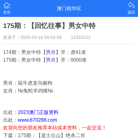
澳门精华区
首页
返回
175期：【回忆往事】男女中特
发表于：2025-03-16 00:54:58
12316223
174期：男女中特【
男
肖
】开：虎41准
175期：男女中特【
男
肖
】开：0000准
男肖：鼠牛虎龙马猴狗
女肖：№兔蛇羊鸡猪№
出处：
2023澳门正版资料
出处：
www.670288.com
欢迎向您的朋友推荐本站或本资料，一起交流！
下篇：175期：【道士出山】绝杀二肖