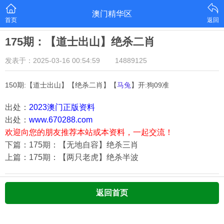
澳门精华区
首页
返回
175期：【道士出山】绝杀二肖
发表于：2025-03-16 00:54:59
14889125
150期:【道士出山】【绝杀二肖】【
马兔
】开:狗09准
出处：
2023澳门正版资料
出处：
www.670288.com
欢迎向您的朋友推荐本站或本资料，一起交流！
下篇：175期：【无地自容】绝杀三肖
上篇：175期：【两只老虎】绝杀半波
返回首页