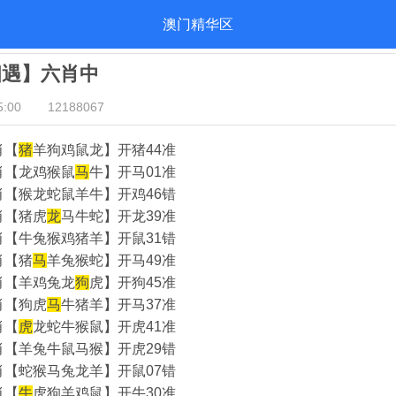
澳门精华区
相遇】六肖中
:00
12188067
肖【
猪
羊狗鸡鼠龙】
开猪44准
肖【龙鸡猴鼠
马
牛】
开马01准
肖【猴龙蛇鼠羊牛】
开鸡46错
肖【猪虎
龙
马牛蛇】
开龙39准
肖【牛兔猴鸡猪羊】
开鼠31错
肖【猪
马
羊兔猴蛇】
开马49准
肖【羊鸡兔龙
狗
虎】
开狗45准
肖【狗虎
马
牛猪羊】
开马37准
肖【
虎
龙蛇牛猴鼠】
开虎41准
肖【羊兔牛鼠马猴】
开虎29错
肖【蛇猴马兔龙羊】
开鼠07错
肖【
牛
虎狗羊鸡鼠】
开牛30准