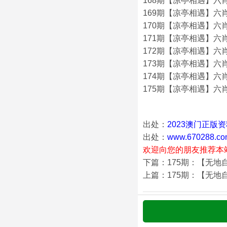
168期【凉亭相遇】六
169期【凉亭相遇】六
170期【凉亭相遇】六
171期【凉亭相遇】六
172期【凉亭相遇】六
173期【凉亭相遇】六
174期【凉亭相遇】六
175期【凉亭相遇】六
出处：
2023澳门正版
出处：
www.670288.co
欢迎向您的朋友推荐本
下篇：175期：【无地
上篇：175期：【无地