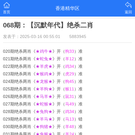
香港精华区
首页
返回
068期：【沉默年代】绝杀二肖
发表于：2025-03-16 00:55:01
5883945
020期绝杀两肖《
★鸡牛★
》开（
狗33
）准
021期绝杀两肖《
★蛇兔★
》开（
羊12
）准
022期绝杀两肖《
★羊虎★
》开（
鸡34
）准
023期绝杀两肖《
★猴鸡★
》开（
虎29
）准
024期绝杀两肖《
★龙猴★
》开（
狗45
）准
025期绝杀两肖《
★羊狗★
》开（
猴11
）准
026期绝杀两肖《
★马羊★
》开（
鼠31
）准
027期绝杀两肖《
★蛇猴★
》开（
马49
）准
028期绝杀两肖《
★兔狗★
》开（
鸡34
）准
029期绝杀两肖《
★羊马★
》开（
马13
）错
030期绝杀两肖《
★狗猪★
》开（
羊48
）准
031期绝杀两肖《
★兔猴★
》开（
羊24
）准