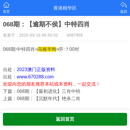
香港精华区
首页
返回
068期：【逾期不侯】中特四肖
发表于：2025-03-16 00:55:02
6087955
068期:中特四肖≮
马猴羊狗
≯开:？00对
出处：
2023澳门正版资料
出处：
www.670288.com
欢迎向您的朋友推荐本站或本资料，一起交流！
下篇：068期：【最初进化】三肖中特
上篇：068期：【沉默年代】绝杀二肖
返回首页