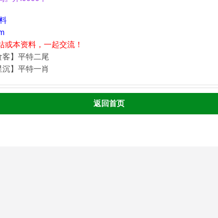
资料
m
站或本资料，一起交流！
食客】平特二尾
星沉】平特一肖
返回首页