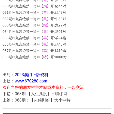
060期✄九宫绝禁一肖✄【
鸡
】开:猪44对
061期✄九宫绝禁一肖✄【
羊
】开:鸡46对
062期✄九宫绝禁一肖✄【
鼠
】开:牛30对
063期✄九宫绝禁一肖✄【
蛇
】开:龙27对
064期✄九宫绝禁一肖✄【
龙
】开:马01对
065期✄九宫绝禁一肖✄【
羊
】开:羊24错
066期✄九宫绝禁一肖✄【
鼠
】开:鸡46对
067期✄九宫绝禁一肖✄【
鸡
】开:鸡10错
068期✄九宫绝禁一肖✄【
猪
】开:0000对
出处：
2023澳门正版资料
出处：
www.670288.com
欢迎向您的朋友推荐本站或本资料，一起交流！
下篇：068期:【人生几度】平特①肖
上篇：068期：【火候刚好】大小中特