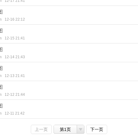
m
12-17 21:41
图
m
12-16 22:12
图
m
12-15 21:41
图
m
12-14 21:43
图
m
12-13 21:41
图
m
12-12 21:44
图
m
12-11 21:42
上一页
第1页
下一页