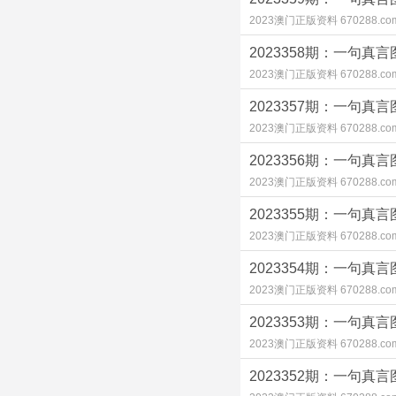
2023澳门正版资料 670288.co
2023358期：一句真言
2023澳门正版资料 670288.co
2023357期：一句真言
2023澳门正版资料 670288.co
2023356期：一句真言
2023澳门正版资料 670288.co
2023355期：一句真言
2023澳门正版资料 670288.co
2023354期：一句真言
2023澳门正版资料 670288.co
2023353期：一句真言
2023澳门正版资料 670288.co
2023352期：一句真言