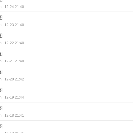
m
12-24 21:40
图
m
12-23 21:40
图
m
12-22 21:40
图
m
12-21 21:40
图
m
12-20 21:42
图
m
12-19 21:44
图
m
12-18 21:41
图