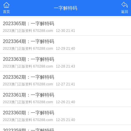
一字解特码
首页
返回
2023365期：一字解特码
2023澳门正版资料 670288.com
12-30 21:41
2023364期：一字解特码
2023澳门正版资料 670288.com
12-29 21:40
2023363期：一字解特码
2023澳门正版资料 670288.com
12-28 21:43
2023362期：一字解特码
2023澳门正版资料 670288.com
12-27 21:41
2023361期：一字解特码
2023澳门正版资料 670288.com
12-26 21:40
2023360期：一字解特码
2023澳门正版资料 670288.com
12-25 21:40
2023359期：一字解特码