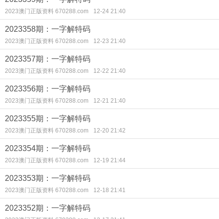
2023澳门正版资料 670288.com
12-24 21:40
2023358期：一字解特码
2023澳门正版资料 670288.com
12-23 21:40
2023357期：一字解特码
2023澳门正版资料 670288.com
12-22 21:40
2023356期：一字解特码
2023澳门正版资料 670288.com
12-21 21:40
2023355期：一字解特码
2023澳门正版资料 670288.com
12-20 21:42
2023354期：一字解特码
2023澳门正版资料 670288.com
12-19 21:44
2023353期：一字解特码
2023澳门正版资料 670288.com
12-18 21:41
2023352期：一字解特码