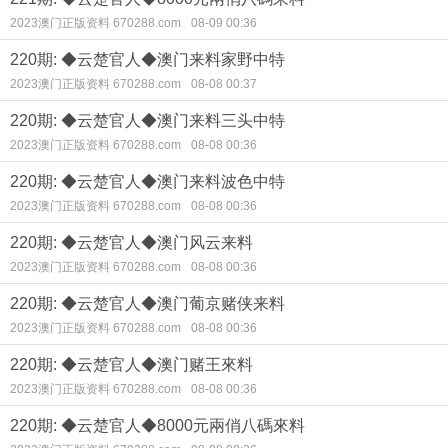
2023澳门正版资料 670288.com
08-09 00:36
220期: ◆云楚官人◆澳门来料家野中特
2023澳门正版资料 670288.com
08-08 00:37
220期: ◆云楚官人◆澳门来料三头中特
2023澳门正版资料 670288.com
08-08 00:36
220期: ◆云楚官人◆澳门来料波色中特
2023澳门正版资料 670288.com
08-08 00:36
220期: ◆云楚官人◆澳门风云来料
2023澳门正版资料 670288.com
08-08 00:36
220期: ◆云楚官人◆澳门葡京赌侠来料
2023澳门正版资料 670288.com
08-08 00:36
220期: ◆云楚官人◆澳门赌王來料
2023澳门正版资料 670288.com
08-08 00:36
220期: ◆云楚官人◆8000元兩俏八碼來料