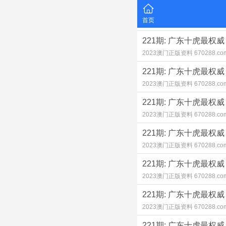
首页
221期: 广东十虎最
2023澳门正版资料 670288.co
221期: 广东十虎最
2023澳门正版资料 670288.co
221期: 广东十虎最
2023澳门正版资料 670288.co
221期: 广东十虎最
2023澳门正版资料 670288.co
221期: 广东十虎最
2023澳门正版资料 670288.co
221期: 广东十虎最
2023澳门正版资料 670288.co
221期: 广东十虎最