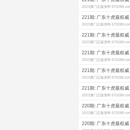
2023澳门正版资料 670288.co
221期: 广东十虎最
2023澳门正版资料 670288.co
221期: 广东十虎最
2023澳门正版资料 670288.co
221期: 广东十虎最
2023澳门正版资料 670288.co
221期: 广东十虎最
2023澳门正版资料 670288.co
221期: 广东十虎最
2023澳门正版资料 670288.co
220期: 广东十虎最
2023澳门正版资料 670288.co
220期: 广东十虎最