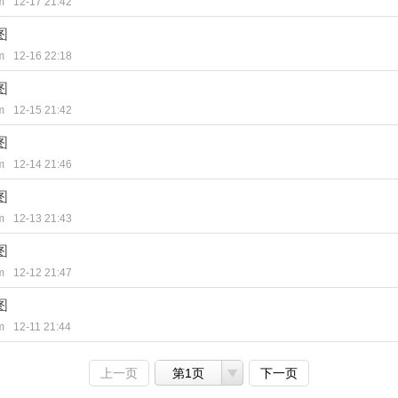
m
12-17 21:42
图
m
12-16 22:18
图
m
12-15 21:42
图
m
12-14 21:46
图
m
12-13 21:43
图
m
12-12 21:47
图
m
12-11 21:44
上一页
第1页
下一页