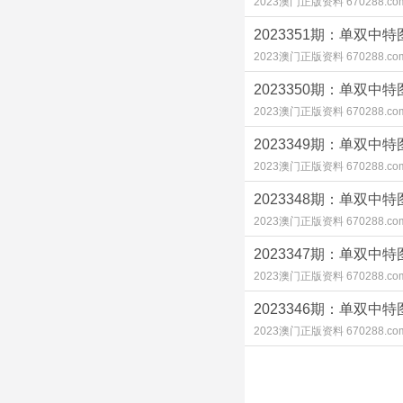
2023澳门正版资料 670288.co
2023351期：单双中特
2023澳门正版资料 670288.co
2023350期：单双中特
2023澳门正版资料 670288.co
2023349期：单双中特
2023澳门正版资料 670288.co
2023348期：单双中特
2023澳门正版资料 670288.co
2023347期：单双中特
2023澳门正版资料 670288.co
2023346期：单双中特
2023澳门正版资料 670288.co