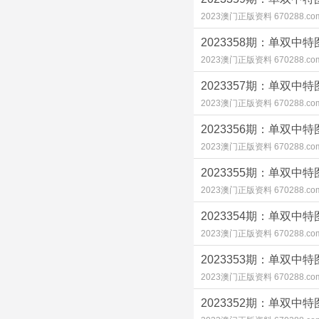
2023澳门正版资料 670288.co
2023358期：单双中特
2023澳门正版资料 670288.co
2023357期：单双中特
2023澳门正版资料 670288.co
2023356期：单双中特
2023澳门正版资料 670288.co
2023355期：单双中特
2023澳门正版资料 670288.co
2023354期：单双中特
2023澳门正版资料 670288.co
2023353期：单双中特
2023澳门正版资料 670288.co
2023352期：单双中特