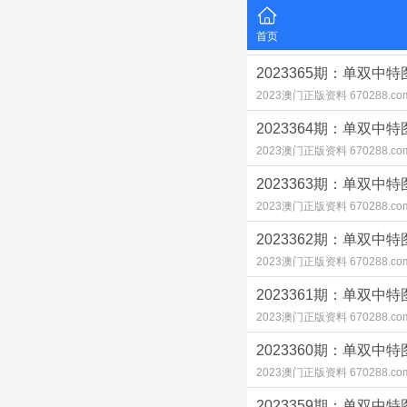
首页
2023365期：单双中特
2023澳门正版资料 670288.co
2023364期：单双中特
2023澳门正版资料 670288.co
2023363期：单双中特
2023澳门正版资料 670288.co
2023362期：单双中特
2023澳门正版资料 670288.co
2023361期：单双中特
2023澳门正版资料 670288.co
2023360期：单双中特
2023澳门正版资料 670288.co
2023359期：单双中特