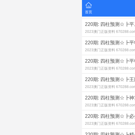
首页
220期: 四柱预测☆┣
2023澳门正版资料 670288.co
220期: 四柱预测☆┣
2023澳门正版资料 670288.co
220期: 四柱预测☆┣
2023澳门正版资料 670288.co
220期: 四柱预测☆┣
2023澳门正版资料 670288.co
220期: 四柱预测☆┣
2023澳门正版资料 670288.co
220期: 四柱预测☆┣
2023澳门正版资料 670288.co
220期: 四柱预测☆┣