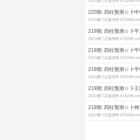
2023澳门正版资料 670288.co
220期: 四柱预测☆┣
2023澳门正版资料 670288.co
219期: 四柱预测☆┣
2023澳门正版资料 670288.co
219期: 四柱预测☆┣
2023澳门正版资料 670288.co
219期: 四柱预测☆┣
2023澳门正版资料 670288.co
219期: 四柱预测☆┣
2023澳门正版资料 670288.co
219期: 四柱预测☆┣
2023澳门正版资料 670288.co