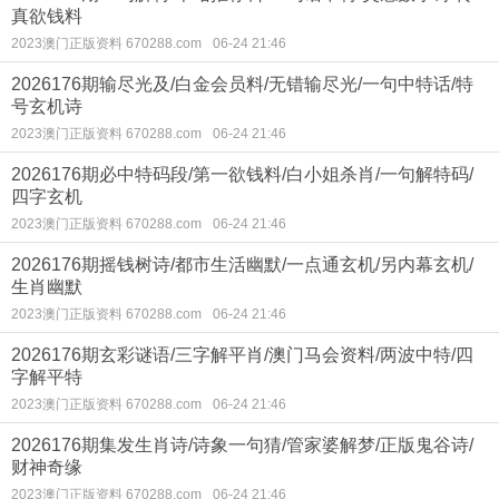
真欲钱料
2023澳门正版资料 670288.com
06-24 21:46
2026176期输尽光及/白金会员料/无错输尽光/一句中特话/特
号玄机诗
2023澳门正版资料 670288.com
06-24 21:46
2026176期必中特码段/第一欲钱料/白小姐杀肖/一句解特码/
四字玄机
2023澳门正版资料 670288.com
06-24 21:46
2026176期摇钱树诗/都市生活幽默/一点通玄机/另内幕玄机/
生肖幽默
2023澳门正版资料 670288.com
06-24 21:46
2026176期玄彩谜语/三字解平肖/澳门马会资料/两波中特/四
字解平特
2023澳门正版资料 670288.com
06-24 21:46
2026176期集发生肖诗/诗象一句猜/管家婆解梦/正版鬼谷诗/
财神奇缘
2023澳门正版资料 670288.com
06-24 21:46