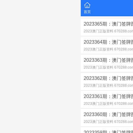
首页
2023365期：澳门签牌
2023澳门正版资料 670288.co
2023364期：澳门签牌
2023澳门正版资料 670288.co
2023363期：澳门签牌
2023澳门正版资料 670288.co
2023362期：澳门签牌
2023澳门正版资料 670288.co
2023361期：澳门签牌
2023澳门正版资料 670288.co
2023360期：澳门签牌
2023澳门正版资料 670288.co
2023359期：澳门签牌