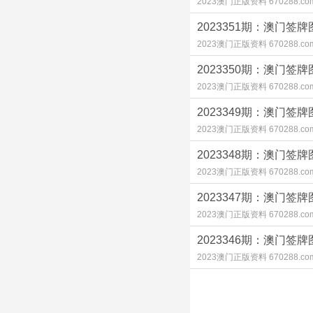
2023澳门正版资料 670288.co
2023351期：澳门签牌
2023澳门正版资料 670288.co
2023350期：澳门签牌
2023澳门正版资料 670288.co
2023349期：澳门签牌
2023澳门正版资料 670288.co
2023348期：澳门签牌
2023澳门正版资料 670288.co
2023347期：澳门签牌
2023澳门正版资料 670288.co
2023346期：澳门签牌
2023澳门正版资料 670288.co