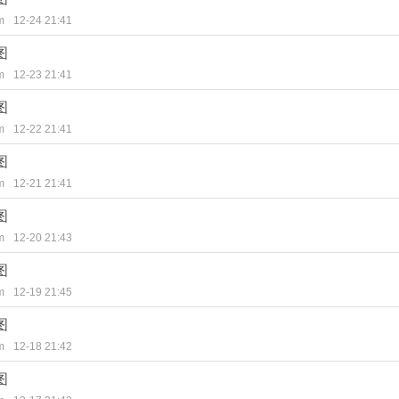
m
12-24 21:41
图
m
12-23 21:41
图
m
12-22 21:41
图
m
12-21 21:41
图
m
12-20 21:43
图
m
12-19 21:45
图
m
12-18 21:42
图