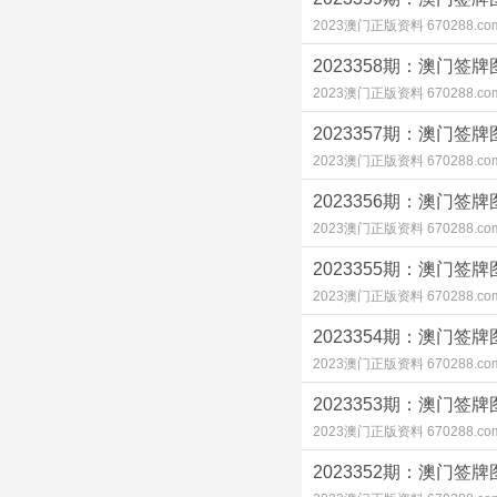
2023澳门正版资料 670288.co
2023358期：澳门签牌
2023澳门正版资料 670288.co
2023357期：澳门签牌
2023澳门正版资料 670288.co
2023356期：澳门签牌
2023澳门正版资料 670288.co
2023355期：澳门签牌
2023澳门正版资料 670288.co
2023354期：澳门签牌
2023澳门正版资料 670288.co
2023353期：澳门签牌
2023澳门正版资料 670288.co
2023352期：澳门签牌