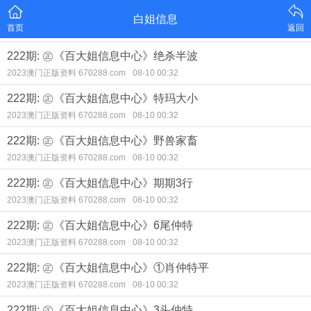
白姐信息
首页
返回
222期: ㊣《百大姐信息中心》绝杀半波
2023澳门正版资料 670288.com
08-10 00:32
222期: ㊣《百大姐信息中心》特玛大小
2023澳门正版资料 670288.com
08-10 00:32
222期: ㊣《百大姐信息中心》野兽家畜
2023澳门正版资料 670288.com
08-10 00:32
222期: ㊣《百大姐信息中心》期期3行
2023澳门正版资料 670288.com
08-10 00:32
222期: ㊣《百大姐信息中心》6尾仲特
2023澳门正版资料 670288.com
08-10 00:32
222期: ㊣《百大姐信息中心》①肖仲特平
2023澳门正版资料 670288.com
08-10 00:32
222期: ㊣《百大姐信息中心》3头仲特