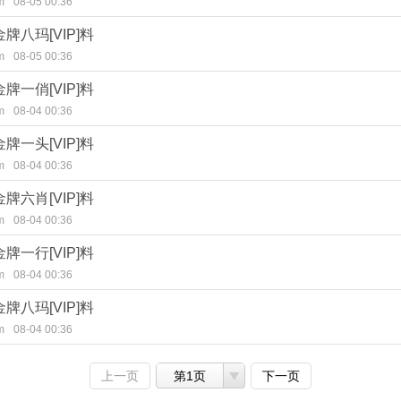
m
08-05 00:36
牌八玛[VIP]料
m
08-05 00:36
牌一俏[VIP]料
m
08-04 00:36
牌一头[VIP]料
m
08-04 00:36
牌六肖[VIP]料
m
08-04 00:36
牌一行[VIP]料
m
08-04 00:36
牌八玛[VIP]料
m
08-04 00:36
上一页
第1页
下一页