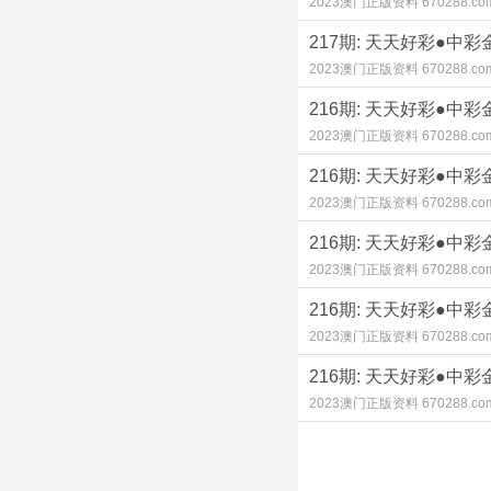
2023澳门正版资料 670288.co
217期: 天天好彩●中彩金
2023澳门正版资料 670288.co
216期: 天天好彩●中彩金
2023澳门正版资料 670288.co
216期: 天天好彩●中彩金
2023澳门正版资料 670288.co
216期: 天天好彩●中彩金
2023澳门正版资料 670288.co
216期: 天天好彩●中彩金
2023澳门正版资料 670288.co
216期: 天天好彩●中彩金
2023澳门正版资料 670288.co