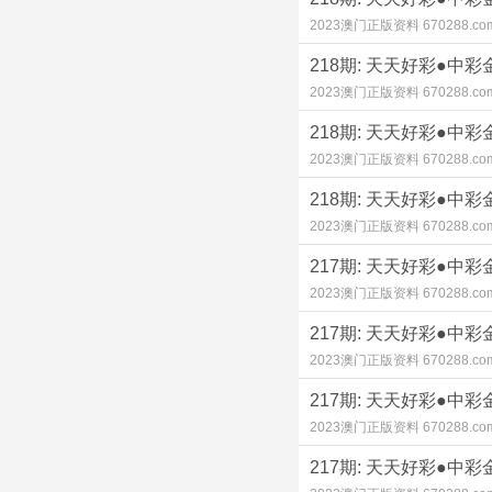
2023澳门正版资料 670288.co
218期: 天天好彩●中彩金
2023澳门正版资料 670288.co
218期: 天天好彩●中彩金
2023澳门正版资料 670288.co
218期: 天天好彩●中彩金
2023澳门正版资料 670288.co
217期: 天天好彩●中彩金
2023澳门正版资料 670288.co
217期: 天天好彩●中彩金
2023澳门正版资料 670288.co
217期: 天天好彩●中彩金
2023澳门正版资料 670288.co
217期: 天天好彩●中彩金