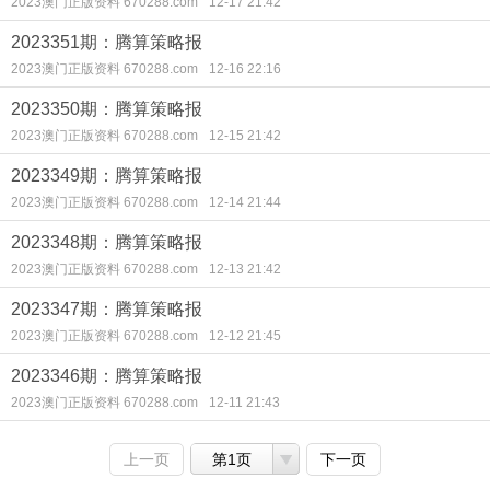
2023澳门正版资料 670288.com
12-17 21:42
2023351期：腾算策略报
2023澳门正版资料 670288.com
12-16 22:16
2023350期：腾算策略报
2023澳门正版资料 670288.com
12-15 21:42
2023349期：腾算策略报
2023澳门正版资料 670288.com
12-14 21:44
2023348期：腾算策略报
2023澳门正版资料 670288.com
12-13 21:42
2023347期：腾算策略报
2023澳门正版资料 670288.com
12-12 21:45
2023346期：腾算策略报
2023澳门正版资料 670288.com
12-11 21:43
上一页
第1页
下一页