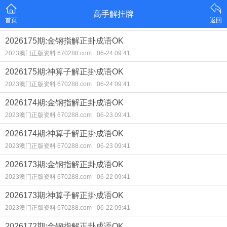
高手解挂牌
首页
返回
2026175期:金钢指解正卦成语OK
2023澳门正版资料 670288.com
06-24 09:41
2026175期:神算子解正掛成语OK
2023澳门正版资料 670288.com
06-24 09:41
2026174期:金钢指解正卦成语OK
2023澳门正版资料 670288.com
06-23 09:41
2026174期:神算子解正掛成语OK
2023澳门正版资料 670288.com
06-23 09:41
2026173期:金钢指解正卦成语OK
2023澳门正版资料 670288.com
06-22 09:41
2026173期:神算子解正掛成语OK
2023澳门正版资料 670288.com
06-22 09:41
2026172期:金钢指解正卦成语OK